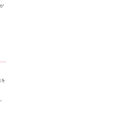
が
進を
し