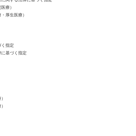
院医療）
療・厚生医療）
づく指定
律に基づく指定
）
療）
療）