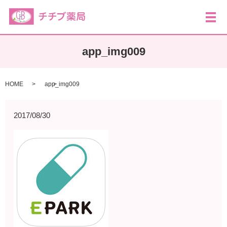
メ
app_img009
HOME
app_img009
2017/08/30