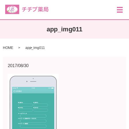
メ
app_img011
HOME
app_img011
2017/08/30