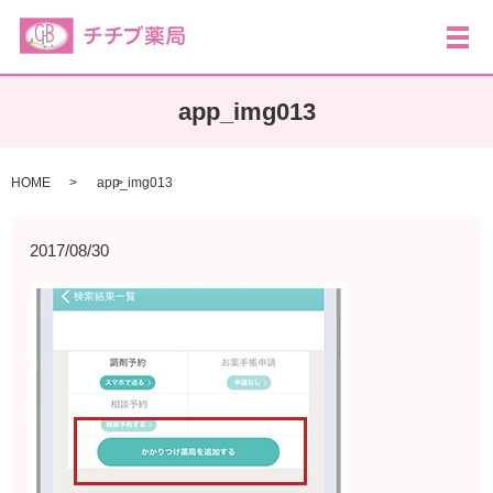
メ
app_img013
HOME
app_img013
2017/08/30