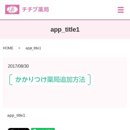
メ
app_title1
HOME
app_title1
2017/08/30
app_title1