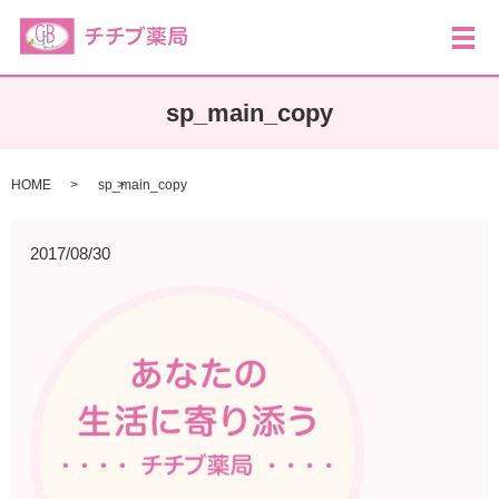
メ
sp_main_copy
HOME
sp_main_copy
2017/08/30