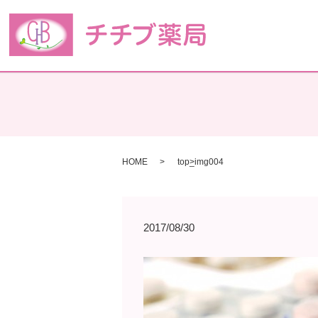
HOME
top_img004
2017/08/30